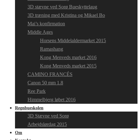
3D stævne ved Sorø Bueskyttelaug
3D træning med Kristina og Mikael Bo
Mai’s konfirmation
Middle Ages
Horsens Middelaldermarket 2015
Ramashang
Kong Menveds market 2016
Kong Menveds market 2015
CAMINO FRANCÉS
Canon 50 mm 1.8
Ree Park
Himmelbjerg løbet 2016
Regnbueskolen
3D Stævne ved Sorø
Arbejdslørdag 2015
Om