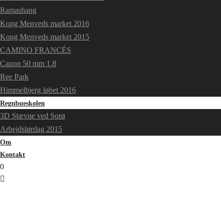
Ramashang
Kong Menveds market 2016
Kong Menveds market 2015
CAMINO FRANCÉS
Canon 50 mm 1.8
Ree Park
Himmelbjerg løbet 2016
Regnbueskolen
3D Stævne ved Sorø
Arbejdslørdag 2015
Om
Kontakt
0