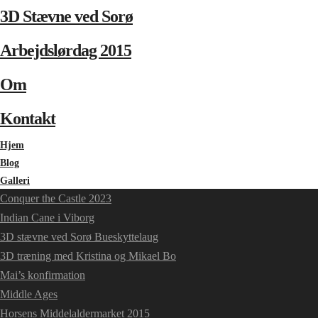
3D Stævne ved Sorø
Arbejdslørdag 2015
Om
Kontakt
Hjem
Blog
Galleri
Conquer the Castle 2023
Indian Cane i Viborg
3D stævne ved Sorø Bueskyttelaug
3D træning med Kristina og Mikael Bo
Mai’s konfirmation
Middle Ages
Horsens Middelaldermarket 2015