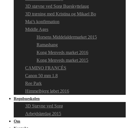
3D stævne ved Sorø Bueskyttelaug
3D træning med Kristina og Mikael Bo
Mai’s konfirmation
Middle Ages
Horsens Middelaldermarket 2015
Ramashang
Kong Menveds market 2016
Kong Menveds market 2015
CAMINO FRANCÉS
Canon 50 mm 1.8
Ree Park
Himmelbjerg løbet 2016
Regnbueskolen
3D Stævne ved Sorø
Arbejdslørdag 2015
Om