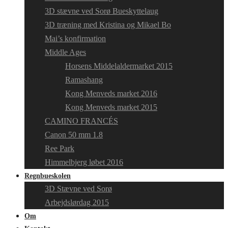
3D stævne ved Sorø Bueskyttelaug
3D træning med Kristina og Mikael Bo
Mai’s konfirmation
Middle Ages
Horsens Middelaldermarket 2015
Ramashang
Kong Menveds market 2016
Kong Menveds market 2015
CAMINO FRANCÉS
Canon 50 mm 1.8
Ree Park
Himmelbjerg løbet 2016
Regnbueskolen
3D Stævne ved Sorø
Arbejdslørdag 2015
Om