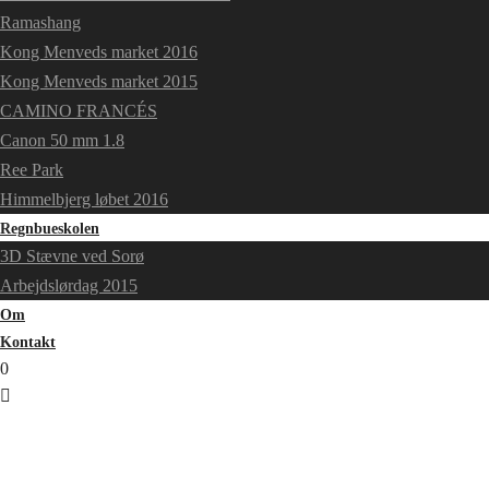
Ramashang
Kong Menveds market 2016
Kong Menveds market 2015
CAMINO FRANCÉS
Canon 50 mm 1.8
Ree Park
Himmelbjerg løbet 2016
Regnbueskolen
3D Stævne ved Sorø
Arbejdslørdag 2015
Om
Kontakt
0