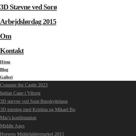
3D Stævne ved Sorø
Arbejdslørdag 2015
Om
Kontakt
Hjem
Blog
Galleri
Conquer the Castle 2023
Indian Cane i Viborg
3D stævne ved Sorø Bueskyttelaug
3D træning med Kristina og Mikael Bo
Mai’s konfirmation
Middle Ages
Horsens Middelaldermarket 2015