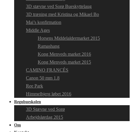
3D stævne ved Sorø Bueskyttelaug
3D træning med Kristina og Mikael Bo
Mai’s konfirmation
Middle Ages
Horsens Middelaldermarket 2015
Ramashang
Kong Menveds market 2016
Kong Menveds market 2015
CAMINO FRANCÉS
Canon 50 mm 1.8
Ree Park
Himmelbjerg løbet 2016
Regnbueskolen
3D Stævne ved Sorø
Arbejdslørdag 2015
Om